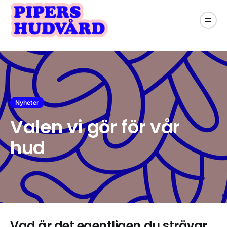
Nyheter
Valen vi gör för vår
hud
Vad är det egentligen du strävar