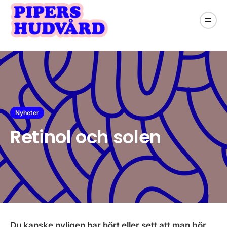
Nyheter
Retinol och solen
Du kanske nyligen har hört eller sett att man bör