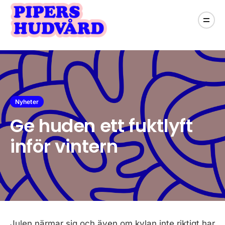
Nyheter
Ge huden ett fuktlyft
inför vintern
Julen närmar sig och även om kylan inte riktigt har