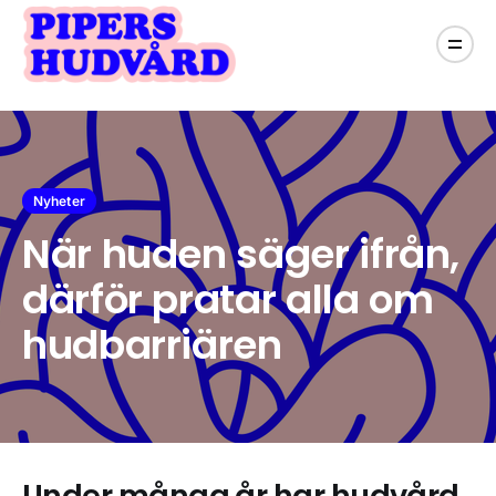
Nyheter
När huden säger ifrån,
därför pratar alla om
hudbarriären
Under många år har hudvård